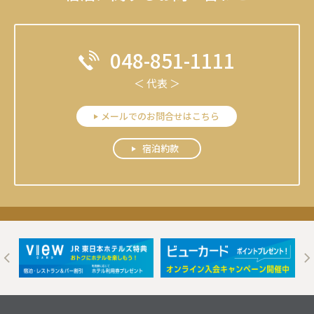
048-851-1111
＜ 代表 ＞
メールでのお問合せはこちら
宿泊約款
t