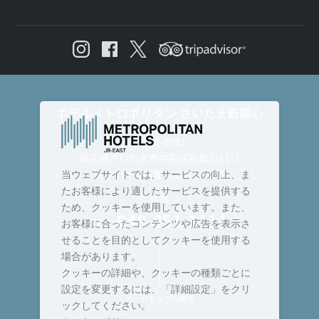
ホテルメトロポリタン さいたま新都心
〒330-0081
埼玉県さいたま市中央区新都心11-1
JRさいたま新都心ビル5～10F
当ウェブサイトでは、サービスの向上、ま
たお客様により適したサービスを提供する
＜ 代表 ＞
ため、クッキーを使用しています。また、
048-851-1111
TEL :
お客様に合ったコンテンツや広告を表示さ
せることを目的としてクッキーを使用する
場合があります。
クッキーの詳細や、クッキーの種類ごとに
設定を変更するには、「詳細設定」をクリ
ページトップへ戻る
ックしてください。