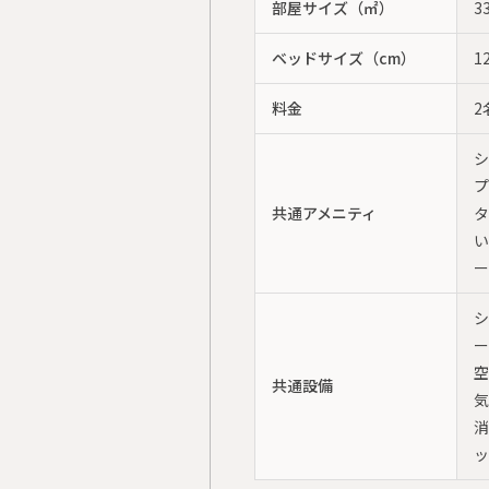
部屋サイズ（㎡）
3
ベッドサイズ（cm）
1
料金
2
シ
プ
共通アメニティ
タ
い
ー
シ
ー
空
共通設備
気
消
ッ