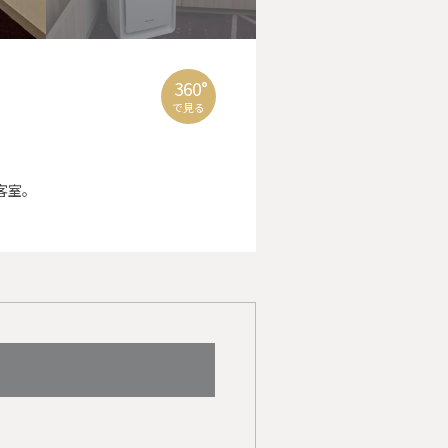
360°
で見る
客室。